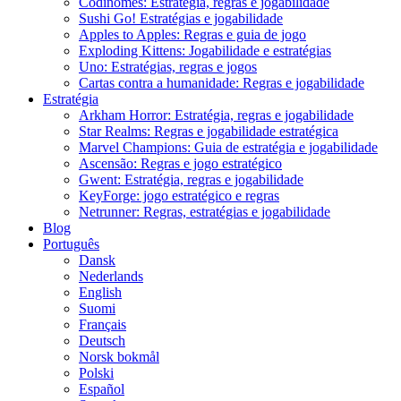
Codinomes: Estratégia, regras e jogabilidade
Sushi Go! Estratégias e jogabilidade
Apples to Apples: Regras e guia de jogo
Exploding Kittens: Jogabilidade e estratégias
Uno: Estratégias, regras e jogos
Cartas contra a humanidade: Regras e jogabilidade
Estratégia
Arkham Horror: Estratégia, regras e jogabilidade
Star Realms: Regras e jogabilidade estratégica
Marvel Champions: Guia de estratégia e jogabilidade
Ascensão: Regras e jogo estratégico
Gwent: Estratégia, regras e jogabilidade
KeyForge: jogo estratégico e regras
Netrunner: Regras, estratégias e jogabilidade
Blog
Português
Dansk
Nederlands
English
Suomi
Français
Deutsch
Norsk bokmål
Polski
Español