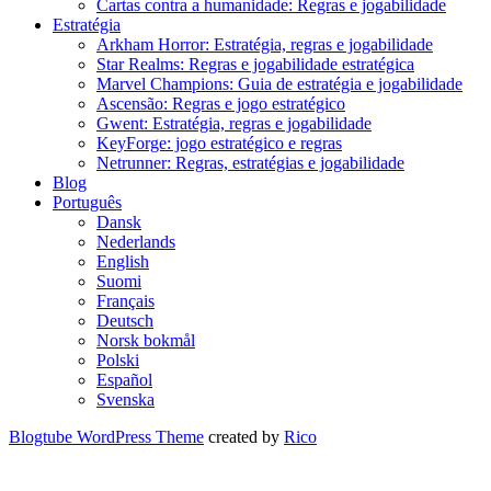
Cartas contra a humanidade: Regras e jogabilidade
Estratégia
Arkham Horror: Estratégia, regras e jogabilidade
Star Realms: Regras e jogabilidade estratégica
Marvel Champions: Guia de estratégia e jogabilidade
Ascensão: Regras e jogo estratégico
Gwent: Estratégia, regras e jogabilidade
KeyForge: jogo estratégico e regras
Netrunner: Regras, estratégias e jogabilidade
Blog
Português
Dansk
Nederlands
English
Suomi
Français
Deutsch
Norsk bokmål
Polski
Español
Svenska
Blogtube WordPress Theme
created by
Rico