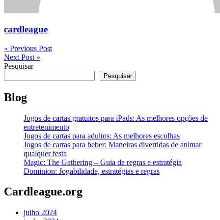
cardleague
« Previous Post
Next Post »
Pesquisar
Pesquisar
Blog
Jogos de cartas gratuitos para iPads: As melhores opções de
entretenimento
Jogos de cartas para adultos: As melhores escolhas
Jogos de cartas para beber: Maneiras divertidas de animar
qualquer festa
Magic: The Gathering – Guia de regras e estratégia
Dominion: Jogabilidade, estratégias e regras
Cardleague.org
julho 2024