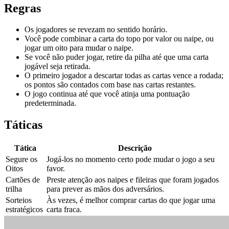
Regras
Os jogadores se revezam no sentido horário.
Você pode combinar a carta do topo por valor ou naipe, ou
jogar um oito para mudar o naipe.
Se você não puder jogar, retire da pilha até que uma carta
jogável seja retirada.
O primeiro jogador a descartar todas as cartas vence a rodada;
os pontos são contados com base nas cartas restantes.
O jogo continua até que você atinja uma pontuação
predeterminada.
Táticas
Tática
Descrição
Segure os
Jogá-los no momento certo pode mudar o jogo a seu
Oitos
favor.
Cartões de
Preste atenção aos naipes e fileiras que foram jogados
trilha
para prever as mãos dos adversários.
Sorteios
Às vezes, é melhor comprar cartas do que jogar uma
estratégicos
carta fraca.