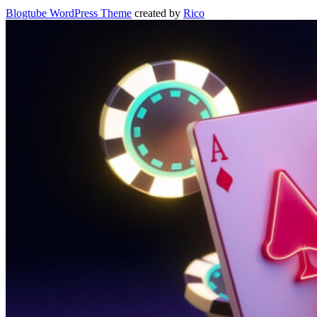
Blogtube WordPress Theme
created by
Rico