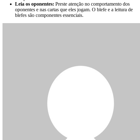
Leia os oponentes:
Preste atenção no comportamento dos
oponentes e nas cartas que eles jogam. O blefe e a leitura de
blefes são componentes essenciais.