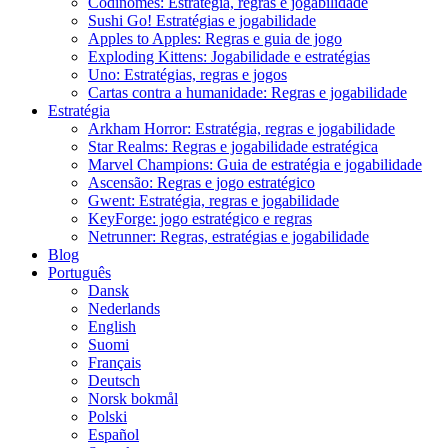
Codinomes: Estratégia, regras e jogabilidade
Sushi Go! Estratégias e jogabilidade
Apples to Apples: Regras e guia de jogo
Exploding Kittens: Jogabilidade e estratégias
Uno: Estratégias, regras e jogos
Cartas contra a humanidade: Regras e jogabilidade
Estratégia
Arkham Horror: Estratégia, regras e jogabilidade
Star Realms: Regras e jogabilidade estratégica
Marvel Champions: Guia de estratégia e jogabilidade
Ascensão: Regras e jogo estratégico
Gwent: Estratégia, regras e jogabilidade
KeyForge: jogo estratégico e regras
Netrunner: Regras, estratégias e jogabilidade
Blog
Português
Dansk
Nederlands
English
Suomi
Français
Deutsch
Norsk bokmål
Polski
Español