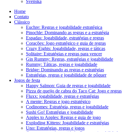
Svenska
Home
Contato
Clássico
Euchre: Regras e jogabilidade estratégica
Pinochle: Dominando as regras e a estratégia
Espadas: Jogabilidade, estratégias e regras
Corações: Jogo estratégico e guia de regras
Crazy Eights: Jogabilidade, regras e táticas
Solitaire: Estratégias e regras para vencer
Gin Rummy: Regras, estratégias e jogabilidade
Rummy: Táticas, regras e jogabilidade
Bridge: Dominando as regras e estratégias
Estratégias, regras e jogabilidade de pôquer
Jogos de festa
Happy Salmon: Guia de regras e jogabilidade
Pizza de queijo de cabra do Taco Cat: Jogo e regras
Fluxx: jogabilidade, regras e estratégias
A mente: Regras e jogo estratégico
Codinomes: Estratégia, regras e jogabilidade
Sushi Go! Estratégias e jogabilidade
Apples to Apples: Regras e guia de jogo
Exploding Kittens: Jogabilidade e estratégias
Uno: Estratégias, regras e jogos