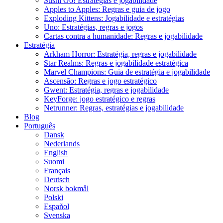
Sushi Go! Estratégias e jogabilidade
Apples to Apples: Regras e guia de jogo
Exploding Kittens: Jogabilidade e estratégias
Uno: Estratégias, regras e jogos
Cartas contra a humanidade: Regras e jogabilidade
Estratégia
Arkham Horror: Estratégia, regras e jogabilidade
Star Realms: Regras e jogabilidade estratégica
Marvel Champions: Guia de estratégia e jogabilidade
Ascensão: Regras e jogo estratégico
Gwent: Estratégia, regras e jogabilidade
KeyForge: jogo estratégico e regras
Netrunner: Regras, estratégias e jogabilidade
Blog
Português
Dansk
Nederlands
English
Suomi
Français
Deutsch
Norsk bokmål
Polski
Español
Svenska