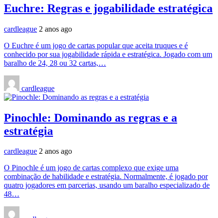
Euchre: Regras e jogabilidade estratégica
cardleague
2 anos ago
O Euchre é um jogo de cartas popular que aceita truques e é
conhecido por sua jogabilidade rápida e estratégica. Jogado com um
baralho de 24, 28 ou 32 cartas,…
cardleague
Pinochle: Dominando as regras e a
estratégia
cardleague
2 anos ago
O Pinochle é um jogo de cartas complexo que exige uma
combinação de habilidade e estratégia. Normalmente, é jogado por
quatro jogadores em parcerias, usando um baralho especializado de
48…