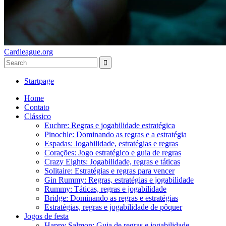
Cardleague.org
Startpage
Home
Contato
Clássico
Euchre: Regras e jogabilidade estratégica
Pinochle: Dominando as regras e a estratégia
Espadas: Jogabilidade, estratégias e regras
Corações: Jogo estratégico e guia de regras
Crazy Eights: Jogabilidade, regras e táticas
Solitaire: Estratégias e regras para vencer
Gin Rummy: Regras, estratégias e jogabilidade
Rummy: Táticas, regras e jogabilidade
Bridge: Dominando as regras e estratégias
Estratégias, regras e jogabilidade de pôquer
Jogos de festa
Happy Salmon: Guia de regras e jogabilidade