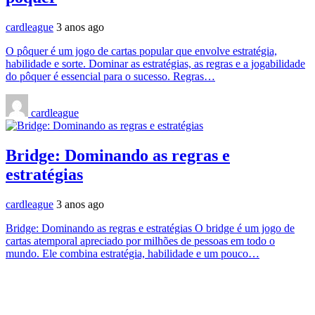
cardleague
3 anos ago
O pôquer é um jogo de cartas popular que envolve estratégia,
habilidade e sorte. Dominar as estratégias, as regras e a jogabilidade
do pôquer é essencial para o sucesso. Regras…
cardleague
Bridge: Dominando as regras e
estratégias
cardleague
3 anos ago
Bridge: Dominando as regras e estratégias O bridge é um jogo de
cartas atemporal apreciado por milhões de pessoas em todo o
mundo. Ele combina estratégia, habilidade e um pouco…