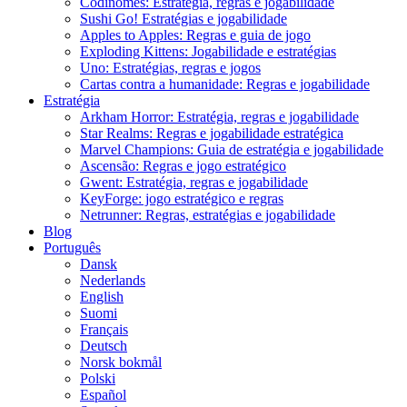
Codinomes: Estratégia, regras e jogabilidade
Sushi Go! Estratégias e jogabilidade
Apples to Apples: Regras e guia de jogo
Exploding Kittens: Jogabilidade e estratégias
Uno: Estratégias, regras e jogos
Cartas contra a humanidade: Regras e jogabilidade
Estratégia
Arkham Horror: Estratégia, regras e jogabilidade
Star Realms: Regras e jogabilidade estratégica
Marvel Champions: Guia de estratégia e jogabilidade
Ascensão: Regras e jogo estratégico
Gwent: Estratégia, regras e jogabilidade
KeyForge: jogo estratégico e regras
Netrunner: Regras, estratégias e jogabilidade
Blog
Português
Dansk
Nederlands
English
Suomi
Français
Deutsch
Norsk bokmål
Polski
Español