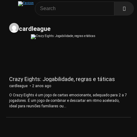
cardleague
Crazy Eights: Jogabilidade, regras e táticas
cardleague
2 anos ago
O Crazy Eights é um jogo de cartas emocionante, adequado para 2 a 7
jogadores. É um jogo de combinar e descartar em ritmo acelerado,
ideal para reuniões familiares ou…