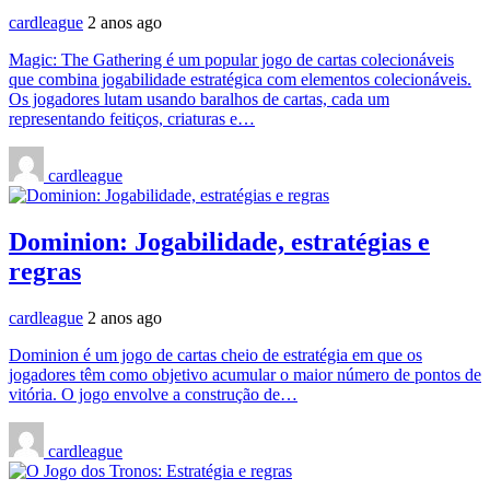
cardleague
2 anos ago
Magic: The Gathering é um popular jogo de cartas colecionáveis
que combina jogabilidade estratégica com elementos colecionáveis.
Os jogadores lutam usando baralhos de cartas, cada um
representando feitiços, criaturas e…
cardleague
Dominion: Jogabilidade, estratégias e
regras
cardleague
2 anos ago
Dominion é um jogo de cartas cheio de estratégia em que os
jogadores têm como objetivo acumular o maior número de pontos de
vitória. O jogo envolve a construção de…
cardleague