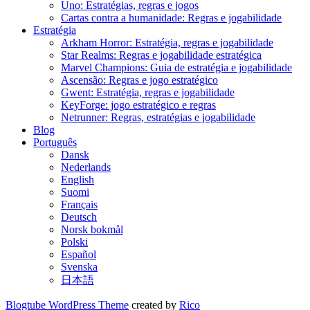
Uno: Estratégias, regras e jogos
Cartas contra a humanidade: Regras e jogabilidade
Estratégia
Arkham Horror: Estratégia, regras e jogabilidade
Star Realms: Regras e jogabilidade estratégica
Marvel Champions: Guia de estratégia e jogabilidade
Ascensão: Regras e jogo estratégico
Gwent: Estratégia, regras e jogabilidade
KeyForge: jogo estratégico e regras
Netrunner: Regras, estratégias e jogabilidade
Blog
Português
Dansk
Nederlands
English
Suomi
Français
Deutsch
Norsk bokmål
Polski
Español
Svenska
日本語
Blogtube WordPress Theme
created by
Rico