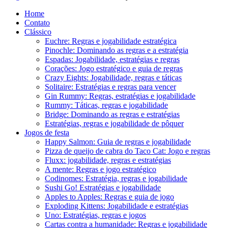
Home
Contato
Clássico
Euchre: Regras e jogabilidade estratégica
Pinochle: Dominando as regras e a estratégia
Espadas: Jogabilidade, estratégias e regras
Corações: Jogo estratégico e guia de regras
Crazy Eights: Jogabilidade, regras e táticas
Solitaire: Estratégias e regras para vencer
Gin Rummy: Regras, estratégias e jogabilidade
Rummy: Táticas, regras e jogabilidade
Bridge: Dominando as regras e estratégias
Estratégias, regras e jogabilidade de pôquer
Jogos de festa
Happy Salmon: Guia de regras e jogabilidade
Pizza de queijo de cabra do Taco Cat: Jogo e regras
Fluxx: jogabilidade, regras e estratégias
A mente: Regras e jogo estratégico
Codinomes: Estratégia, regras e jogabilidade
Sushi Go! Estratégias e jogabilidade
Apples to Apples: Regras e guia de jogo
Exploding Kittens: Jogabilidade e estratégias
Uno: Estratégias, regras e jogos
Cartas contra a humanidade: Regras e jogabilidade