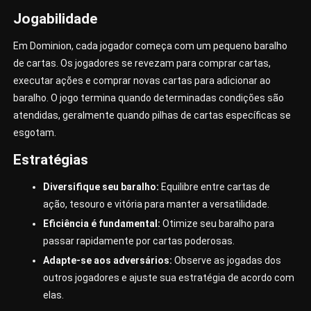
Jogabilidade
Em Dominion, cada jogador começa com um pequeno baralho
de cartas. Os jogadores se revezam para comprar cartas,
executar ações e comprar novas cartas para adicionar ao
baralho. O jogo termina quando determinadas condições são
atendidas, geralmente quando pilhas de cartas específicas se
esgotam.
Estratégias
Diversifique seu baralho:
Equilibre entre cartas de
ação, tesouro e vitória para manter a versatilidade.
Eficiência é fundamental:
Otimize seu baralho para
passar rapidamente por cartas poderosas.
Adapte-se aos adversários:
Observe as jogadas dos
outros jogadores e ajuste sua estratégia de acordo com
elas.