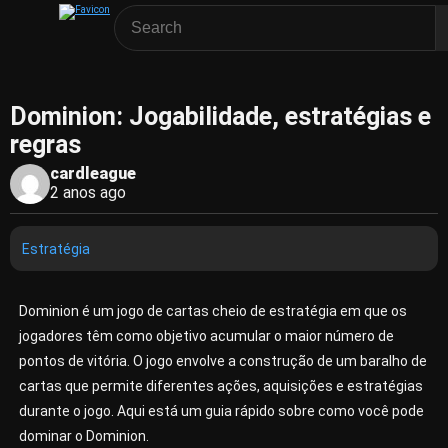
Dominion: Jogabilidade, estratégias e
regras
cardleague
2 anos ago
Estratégia
Dominion é um jogo de cartas cheio de estratégia em que os
jogadores têm como objetivo acumular o maior número de
pontos de vitória. O jogo envolve a construção de um baralho de
cartas que permite diferentes ações, aquisições e estratégias
durante o jogo. Aqui está um guia rápido sobre como você pode
dominar o Dominion.