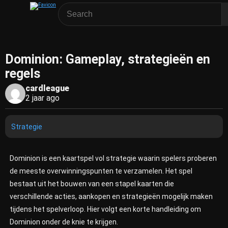
Dominion: Gameplay, strategieën en
regels
cardleague
2 jaar ago
Strategie
Dominion is een kaartspel vol strategie waarin spelers proberen
de meeste overwinningspunten te verzamelen. Het spel
bestaat uit het bouwen van een stapel kaarten die
verschillende acties, aankopen en strategieën mogelijk maken
tijdens het spelverloop. Hier volgt een korte handleiding om
Dominion onder de knie te krijgen.