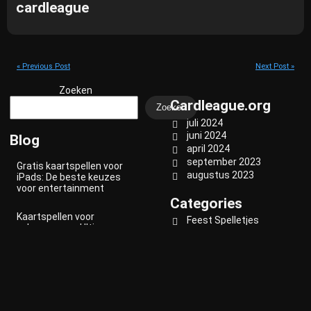
cardleague
« Previous Post
Next Post »
Zoeken
Cardleague.org
Zoeken
juli 2024
juni 2024
Blog
april 2024
september 2023
Gratis kaartspellen voor
augustus 2023
iPads: De beste keuzes
voor entertainment
Categories
Kaartspellen voor
Feest Spelletjes
volwassenen: Ultieme
Klassiek
keuzes
Strategie
Kaartspelletjes: Leuke
manieren om elk feest op
te vrolijken