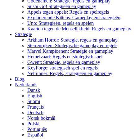
Codenamen: Strategie, regels en gameplay
Sushi Go! Strategieën en gameplay
Appels tegen appels: Regels en spelregels
Exploderende Kittens: Gameplay en strategieën
Uno: Strategieën, regels en spelen
Kaarten tegen de Menselijkheid: Regels en gameplay
Strategie
Arkham Horror: Strategie, regels en gameplay
Sterrenrijken: Strategische gameplay en regels
Marvel Kampioenen: Strategie en gameplay
Hemelvaart: Regels en strategisch spel
Gwent: Strategie, regels en gameplay
KeyForge: strategisch spel en regels
Netrunner: Regels, strategieën en gameplay
Blog
Nederlands
Dansk
English
Suomi
Français
Deutsch
Norsk bokmål
Polski
Português
Español