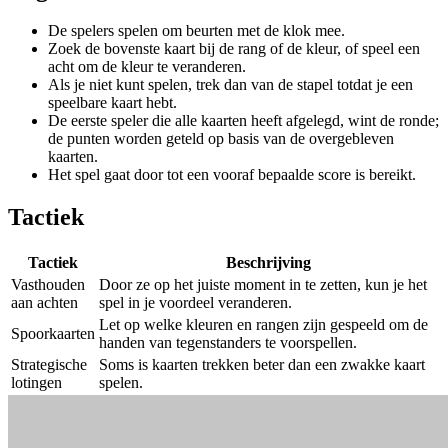
De spelers spelen om beurten met de klok mee.
Zoek de bovenste kaart bij de rang of de kleur, of speel een
acht om de kleur te veranderen.
Als je niet kunt spelen, trek dan van de stapel totdat je een
speelbare kaart hebt.
De eerste speler die alle kaarten heeft afgelegd, wint de ronde;
de punten worden geteld op basis van de overgebleven
kaarten.
Het spel gaat door tot een vooraf bepaalde score is bereikt.
Tactiek
Tactiek
Beschrijving
Vasthouden
Door ze op het juiste moment in te zetten, kun je het
aan achten
spel in je voordeel veranderen.
Let op welke kleuren en rangen zijn gespeeld om de
Spoorkaarten
handen van tegenstanders te voorspellen.
Strategische
Soms is kaarten trekken beter dan een zwakke kaart
lotingen
spelen.