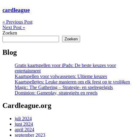
cardleague
« Previous Post
Next Post »
Zoeken
Zoeken
Blog
Gratis kaartspellen voor iPads: De beste keuzes voor
entertainment
Kaartspellen voor volwassenen: Ultieme keuzes
Kaartspelletjes: Leuke manieren om elk feest op te vrolijken
Magic: The Gathering – Strategie- en spelregelgids
Dominion: Gameplay, strategieën en regels
Cardleague.org
juli 2024
juni 2024
april 2024
september 2023