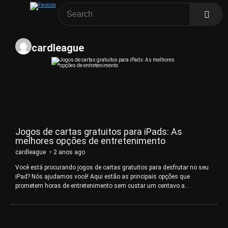
cardleague
Jogos de cartas gratuitos para iPads: As
melhores opções de entretenimento
cardleague
2 anos ago
Você está procurando jogos de cartas gratuitos para desfrutar no seu
iPad? Nós ajudamos você! Aqui estão as principais opções que
prometem horas de entretenimento sem custar um centavo a…