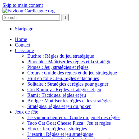
Skip to main content
Cardleague.org
Startpage
Home
Contact
Classique
Euchre : Règles du jeu stratégique
Pinochle : Maîtriser les règles et la stratégie
Piques : Jeu, stratégies et règles
Cœurs : Guide des règles et du jeu stratégique
Huit en folie : Jeu, règles et tactiques
Solitaire : Stratégies et règles pour gagner
Gin Rummy : Règles, stratégies et jeu
Rami : Tactiques, règles et jeu
Bridge : Maîtriser les règles et les stratégies
Stratégies, règles et jeu du poker
Jeux de fête
Le saumon heureux : Guide du jeu et des règles
Taco Cat Goat Cheese Pizza : Jeu et règles
Fluxx : Jeu, règles et stratégies
L’esprit : Règles et jeu stratégique