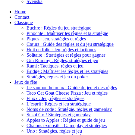
Svenska
Home
Contact
Classique
Euchre : Règles du jeu stratégique
Pinochle : Maîtriser les règles et la stratégie
Piques : Jeu, stratégies et règles
Cœurs : Guide des règles et du jeu stratégique
Huit en folie : Jeu, règles et tactiques
Solitaire : Stratégies et règles pour gagner
Gin Rummy : Règles, stratégies et jeu
Rami : Tactiques, règles et jeu
Bridge : Maîtriser les règles et les stratégies
Stratégies, règles et jeu du poker
Jeux de fête
Le saumon heureux : Guide du jeu et des règles
Taco Cat Goat Cheese Pizza : Jeu et règles
Fluxx : Jeu, règles et stratégies
L’esprit : Règles et jeu stratégique
Noms de code : Stratégie, règles et gameplay
Sushi Go ! Stratégies et gameplay
Apples to Apples : Règles et guide de jeu
Chatons explosifs : Gameplay et stratégies
Uno : Stratégies, règles et jeu