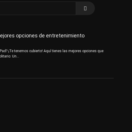
mejores opciones de entretenimiento
iPad? ¡Te tenemos cubierto! Aquí tienes las mejores opciones que
litario: Un…