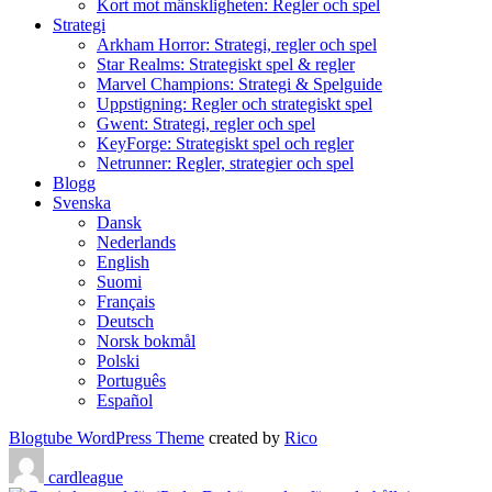
Kort mot mänskligheten: Regler och spel
Strategi
Arkham Horror: Strategi, regler och spel
Star Realms: Strategiskt spel & regler
Marvel Champions: Strategi & Spelguide
Uppstigning: Regler och strategiskt spel
Gwent: Strategi, regler och spel
KeyForge: Strategiskt spel och regler
Netrunner: Regler, strategier och spel
Blogg
Svenska
Dansk
Nederlands
English
Suomi
Français
Deutsch
Norsk bokmål
Polski
Português
Español
Blogtube WordPress Theme
created by
Rico
cardleague