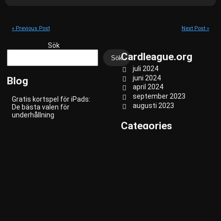
« Previous Post
Next Post »
Sök
Cardleague.org
Sök
juli 2024
juni 2024
Blog
april 2024
september 2023
Gratis kortspel för iPads:
augusti 2023
De bästa valen för
underhållning
Categories
Kortspel för vuxna:
Blogg
Ultimata val
Klassisk
Partyspel
Kortspel för att dricka:
Strategi
Roliga sätt att liva upp alla
fester
Så hittar Du Dem Bästa
Spelsajterna