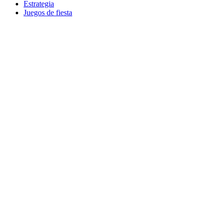
Estrategia
Juegos de fiesta