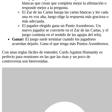
blancas que crean que completa mejor la afirmación o
responde mejor a la pregunta.
El Zar de las Cartas baraja las cartas blancas y lee cada
una en voz alta, luego elige la respuesta más graciosa o
más adecuada.
El jugador elegido gana un Punto Asombroso. Un
nuevo jugador se convierte en el Zar de las Cartas, y el
juego continúa en el sentido de las agujas del reloj.
Ganar:
El juego suele terminar cuando los jugadores
acuerdan dejarlo. Gana el que tenga más Puntos Asombrosos.
Con unas reglas fáciles de entender, Cards Against Humanity es
perfecto para reuniones en las que las risas y un poco de
controversia son bienvenidas.