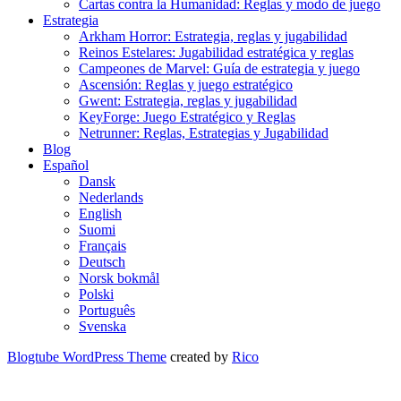
Cartas contra la Humanidad: Reglas y modo de juego
Estrategia
Arkham Horror: Estrategia, reglas y jugabilidad
Reinos Estelares: Jugabilidad estratégica y reglas
Campeones de Marvel: Guía de estrategia y juego
Ascensión: Reglas y juego estratégico
Gwent: Estrategia, reglas y jugabilidad
KeyForge: Juego Estratégico y Reglas
Netrunner: Reglas, Estrategias y Jugabilidad
Blog
Español
Dansk
Nederlands
English
Suomi
Français
Deutsch
Norsk bokmål
Polski
Português
Svenska
Blogtube WordPress Theme
created by
Rico