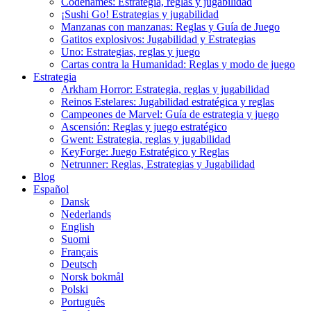
Codenames: Estrategia, reglas y jugabilidad
¡Sushi Go! Estrategias y jugabilidad
Manzanas con manzanas: Reglas y Guía de Juego
Gatitos explosivos: Jugabilidad y Estrategias
Uno: Estrategias, reglas y juego
Cartas contra la Humanidad: Reglas y modo de juego
Estrategia
Arkham Horror: Estrategia, reglas y jugabilidad
Reinos Estelares: Jugabilidad estratégica y reglas
Campeones de Marvel: Guía de estrategia y juego
Ascensión: Reglas y juego estratégico
Gwent: Estrategia, reglas y jugabilidad
KeyForge: Juego Estratégico y Reglas
Netrunner: Reglas, Estrategias y Jugabilidad
Blog
Español
Dansk
Nederlands
English
Suomi
Français
Deutsch
Norsk bokmål
Polski
Português