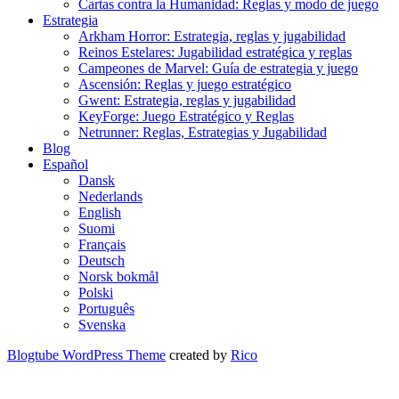
Cartas contra la Humanidad: Reglas y modo de juego
Estrategia
Arkham Horror: Estrategia, reglas y jugabilidad
Reinos Estelares: Jugabilidad estratégica y reglas
Campeones de Marvel: Guía de estrategia y juego
Ascensión: Reglas y juego estratégico
Gwent: Estrategia, reglas y jugabilidad
KeyForge: Juego Estratégico y Reglas
Netrunner: Reglas, Estrategias y Jugabilidad
Blog
Español
Dansk
Nederlands
English
Suomi
Français
Deutsch
Norsk bokmål
Polski
Português
Svenska
Blogtube WordPress Theme
created by
Rico