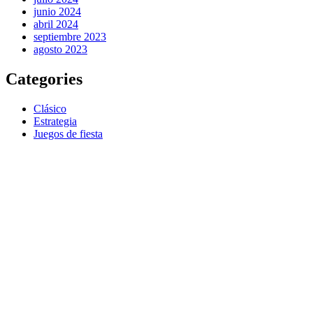
junio 2024
abril 2024
septiembre 2023
agosto 2023
Categories
Clásico
Estrategia
Juegos de fiesta