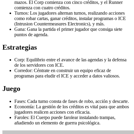
mazos. El Corp comienza con cinco créditos, y el Runner
comienza con cuatro créditos.
Turnos: Los jugadores alternan turnos, realizando acciones
como robar cartas, ganar créditos, instalar programas o ICE
(Intrusion Countermeasures Electronics), y más.
Gana: Gana la partida el primer jugador que consiga siete
puntos de agenda.
Estrategias
Corp: Equilibrio entre el avance de las agendas y la defensa
de los servidores con ICE.
Corredor: Céntrate en construir un equipo eficaz de
programas para eludir el ICE y acceder a datos valiosos.
Juego
Fases: Cada turno consta de fases de robo, acción y descarte.
Economía: La gestión de los créditos es vital para que ambos
jugadores realicen acciones con eficacia.
Faroles: El Cuerpo puede farolear instalando trampas,
añadiendo un elemento de guerra psicológica.