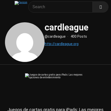
cardleague
cardleague
400 Posts
http://cardleague.org
Juegos de cartas gratis para iPads: Las mejores