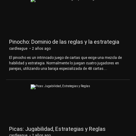
Pinocho: Dominio de las reglas y la estrategia
cardleague
2 años ago
El pinocho es un intrincado juego de cartas que exige una mezcla de
habilidad y estrategia. Normalmente lo juegan cuatro jugadores en
parejas, utilizando una baraja especializada de 48 cartas….
Picas: Jugabilidad, Estrategias y Reglas
cardleague
2 años ago