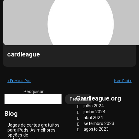
cardleague
« Previous Post
Next Post »
Pesquisar
Cardleague.org
Pesquisar
julho 2024
junho 2024
Blog
abril 2024
setembro 2023
Jogos de cartas gratuitos
agosto 2023
para iPads: As melhores
opções de