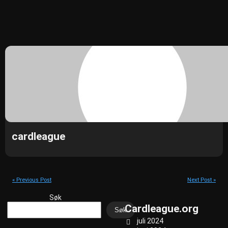
cardleague
« Previous Post
Next Post »
Søk
Cardleague.org
Søk
juli 2024