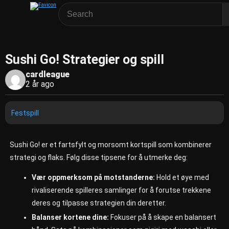
Sushi Go! Strategier og spill
cardleague
2 år ago
Festspill
Sushi Go! er et fartsfylt og morsomt kortspill som kombinerer
strategi og flaks. Følg disse tipsene for å utmerke deg:
Vær oppmerksom på motstanderne:
Hold et øye med
rivaliserende spilleres samlinger for å forutse trekkene
deres og tilpasse strategien din deretter.
Balanser kortene dine:
Fokuser på å skape en balansert