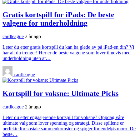
Gratis kortspill for iPads: De beste
valgene for underholdning
cardleague
2 år ago
Leter du etter gratis kortspill du kan ha glede av på iPad-en din? Vi
har alt du trenger! Her er de beste valgene som lover timevis med
underholdning uten at…
cardleague
Kortspill for voksne: Ultimate Picks
cardleague
2 år ago
Leter du etter engasjerende kortspill for voksne? Oppdag våre
ultimate valg som lover spenning og strategi. Disse spillene er
perfekte for sosiale sammenkomster og sørger for endeløs moro. De
beste…