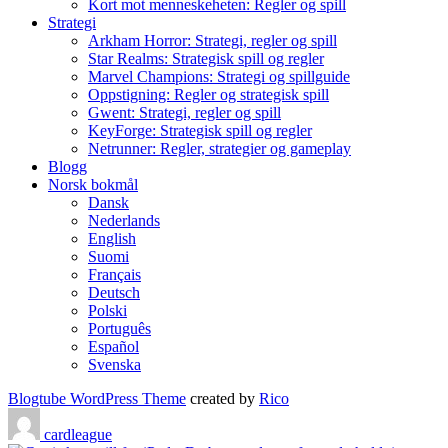
Kort mot menneskeheten: Regler og spill
Strategi
Arkham Horror: Strategi, regler og spill
Star Realms: Strategisk spill og regler
Marvel Champions: Strategi og spillguide
Oppstigning: Regler og strategisk spill
Gwent: Strategi, regler og spill
KeyForge: Strategisk spill og regler
Netrunner: Regler, strategier og gameplay
Blogg
Norsk bokmål
Dansk
Nederlands
English
Suomi
Français
Deutsch
Polski
Português
Español
Svenska
Blogtube WordPress Theme
created by
Rico
cardleague