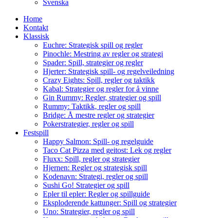
Svenska
Home
Kontakt
Klassisk
Euchre: Strategisk spill og regler
Pinochle: Mestring av regler og strategi
Spader: Spill, strategier og regler
Hjerter: Strategisk spill- og regelveiledning
Crazy Eights: Spill, regler og taktikk
Kabal: Strategier og regler for å vinne
Gin Rummy: Regler, strategier og spill
Rummy: Taktikk, regler og spill
Bridge: Å mestre regler og strategier
Pokerstrategier, regler og spill
Festspill
Happy Salmon: Spill- og regelguide
Taco Cat Pizza med geitost: Lek og regler
Fluxx: Spill, regler og strategier
Hjernen: Regler og strategisk spill
Kodenavn: Strategi, regler og spill
Sushi Go! Strategier og spill
Epler til epler: Regler og spillguide
Eksploderende kattunger: Spill og strategier
Uno: Strategier, regler og spill