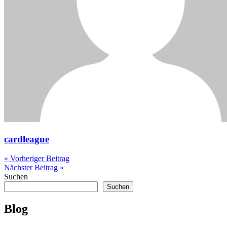
cardleague
« Vorheriger Beitrag
Nächster Beitrag »
Suchen
Suchen
Blog