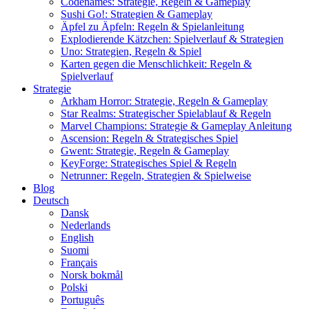
Codenames: Strategie, Regeln & Gameplay
Sushi Go!: Strategien & Gameplay
Äpfel zu Äpfeln: Regeln & Spielanleitung
Explodierende Kätzchen: Spielverlauf & Strategien
Uno: Strategien, Regeln & Spiel
Karten gegen die Menschlichkeit: Regeln &
Spielverlauf
Strategie
Arkham Horror: Strategie, Regeln & Gameplay
Star Realms: Strategischer Spielablauf & Regeln
Marvel Champions: Strategie & Gameplay Anleitung
Ascension: Regeln & Strategisches Spiel
Gwent: Strategie, Regeln & Gameplay
KeyForge: Strategisches Spiel & Regeln
Netrunner: Regeln, Strategien & Spielweise
Blog
Deutsch
Dansk
Nederlands
English
Suomi
Français
Norsk bokmål
Polski
Português