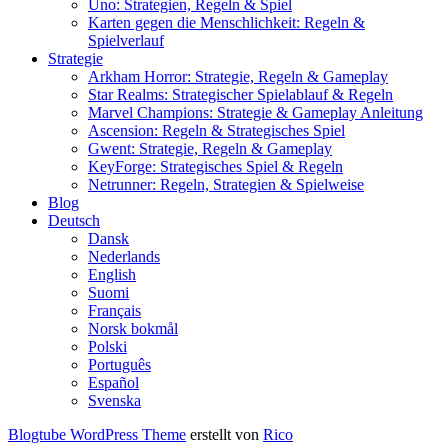
Uno: Strategien, Regeln & Spiel
Karten gegen die Menschlichkeit: Regeln &
Spielverlauf
Strategie
Arkham Horror: Strategie, Regeln & Gameplay
Star Realms: Strategischer Spielablauf & Regeln
Marvel Champions: Strategie & Gameplay Anleitung
Ascension: Regeln & Strategisches Spiel
Gwent: Strategie, Regeln & Gameplay
KeyForge: Strategisches Spiel & Regeln
Netrunner: Regeln, Strategien & Spielweise
Blog
Deutsch
Dansk
Nederlands
English
Suomi
Français
Norsk bokmål
Polski
Português
Español
Svenska
Blogtube WordPress Theme
erstellt von
Rico