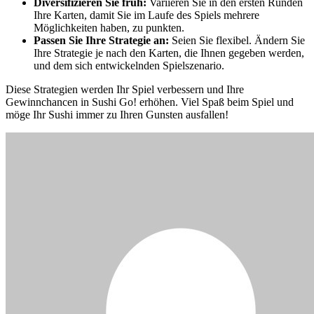
Diversifizieren Sie früh:
Variieren Sie in den ersten Runden
Ihre Karten, damit Sie im Laufe des Spiels mehrere
Möglichkeiten haben, zu punkten.
Passen Sie Ihre Strategie an:
Seien Sie flexibel. Ändern Sie
Ihre Strategie je nach den Karten, die Ihnen gegeben werden,
und dem sich entwickelnden Spielszenario.
Diese Strategien werden Ihr Spiel verbessern und Ihre
Gewinnchancen in Sushi Go! erhöhen. Viel Spaß beim Spiel und
möge Ihr Sushi immer zu Ihren Gunsten ausfallen!