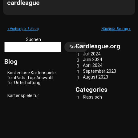
cardleague
« Vorheriger Beitrag
Nächster Beitrag »
Suchen
Cardleague.org
Suchen
Juli 2024
Juni 2024
Blog
April 2024
September 2023
Kostenlose Kartenspiele
August 2023
für iPads: Top-Auswahl
für Unterhaltung
Categories
Kartenspiele für
Klassisch
Erwachsene: Ultimative
Party Spiele
Auswahl
Strategie
Kartenspiele zum Trinken:
Lustige Wege, um jede
Party zu beleben