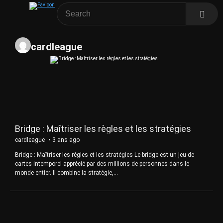
cardleague
Bridge : Maîtriser les règles et les stratégies
cardleague
3 ans ago
Bridge : Maîtriser les règles et les stratégies Le bridge est un jeu de
cartes intemporel apprécié par des millions de personnes dans le
monde entier. Il combine la stratégie,…