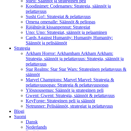
Mieli: Säännöt ja strateginen peli
Koodinimet: Codenames: Strategia, säännöt ja
pelattavuus
Sushi Go!: Strategiat & pelattavuus
Omena omenalle: Säännöt & peliopas
Räjähtävät kissanpennut: Strategiat
Uno: Uno: Strategiat, säännöt ja pelaaminen
Cards Against Humanity: Humanity Humanity:
Säännöt ja pelisäännöt
Strategia
Arkham Horror: Arkhamham Arkham Arkham:
Strategia, säännöt ja pelattavuus: Strategia, säännöt ja
pelattavuus
Star Realms: Star Star Wars: Strateginen pelattavuus &
säännöt
Marvel Champions: Marvel Marvel: Strategia &
pelattavuusopas: Strategia & pelattavuusopas
Ylösnousemus: Säännöt ja strateginen peli
Gwent: Gwent: Strategia, säännöt & pelattavuus
KeyForge: Strateginen peli ja säännöt
Netrunner: Pelisäännöt, strategiat ja pelattavuus
Blogi
Suomi
Dansk
Nederlands