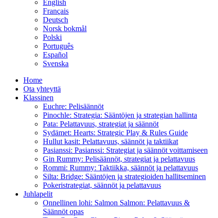
English
Français
Deutsch
Norsk bokmål
Polski
Português
Español
Svenska
Home
Ota yhteyttä
Klassinen
Euchre: Pelisäännöt
Pinochle: Strategia: Sääntöjen ja strategian hallinta
Pata: Pelattavuus, strategiat ja säännöt
Sydämet: Hearts: Strategic Play & Rules Guide
Hullut kasit: Pelattavuus, säännöt ja taktiikat
Pasianssi: Pasianssi: Strategiat ja säännöt voittamiseen
Gin Rummy: Pelisäännöt, strategiat ja pelattavuus
Rommi: Rummy: Taktiikka, säännöt ja pelattavuus
Silta: Bridge: Sääntöjen ja strategioiden hallitseminen
Pokeristrategiat, säännöt ja pelattavuus
Juhlapelit
Onnellinen lohi: Salmon Salmon: Pelattavuus &
Säännöt opas