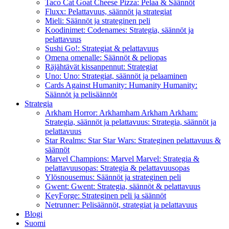
Taco Cat Goat Cheese Pizza: Pelaa & Säännöt
Fluxx: Pelattavuus, säännöt ja strategiat
Mieli: Säännöt ja strateginen peli
Koodinimet: Codenames: Strategia, säännöt ja
pelattavuus
Sushi Go!: Strategiat & pelattavuus
Omena omenalle: Säännöt & peliopas
Räjähtävät kissanpennut: Strategiat
Uno: Uno: Strategiat, säännöt ja pelaaminen
Cards Against Humanity: Humanity Humanity:
Säännöt ja pelisäännöt
Strategia
Arkham Horror: Arkhamham Arkham Arkham:
Strategia, säännöt ja pelattavuus: Strategia, säännöt ja
pelattavuus
Star Realms: Star Star Wars: Strateginen pelattavuus &
säännöt
Marvel Champions: Marvel Marvel: Strategia &
pelattavuusopas: Strategia & pelattavuusopas
Ylösnousemus: Säännöt ja strateginen peli
Gwent: Gwent: Strategia, säännöt & pelattavuus
KeyForge: Strateginen peli ja säännöt
Netrunner: Pelisäännöt, strategiat ja pelattavuus
Blogi
Suomi